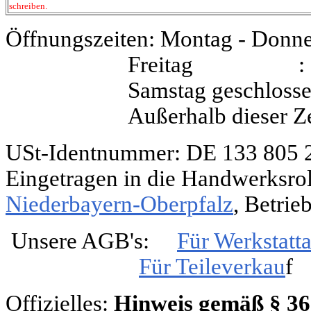
schreiben.
Öffnungszeiten: Montag - Donne
Freitag : 9.3
Samstag geschloss
Außerhalb dieser Z
USt-Identnummer
: DE 133 805 
Eingetragen in die Handwerksrol
Niederbayern-Oberpfalz
, Betri
Unsere
AGB's
:
Für Werkstatta
Für Teileverkau
f
Offizielles:
Hinweis gemäß § 36